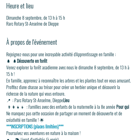
Heure et lieu
Dimanche 8 septembre, de 13 h à 15 h
Rarc Rotary St-Anselme de Dieppe
À propos de l'événement
Rejoignez-nous pour une incroyable activité d'Apprentissage en famille :
🌲 
 🌲
Découverte en forêt
Venez explorer la forêt acadienne avec nous le dimanche 8 septembre, de 13 h à 
15 h !
En famille, apprenez à reconnaître les arbres et les plantes tout en vous amusant. 
Profitez d'une chasse au trésor pour créer un herbier unique et découvrir la 
richesse de la nature qui vous entoure.
📍 
 : Parc Rotary St-Anselme, Dieppe
Lieu
 👨‍👩‍👧‍👦 
 : Familles avec des enfants de la maternelle à la 8e année 
Pour qui
Ne manquez pas cette occasion de partager un moment de découverte et de 
créativité en famille ! 🌟
***INSCRIPTIONS (places limitées)***
Poursuivez vos aventures en nature à la maison !
📚 Livret d'activités (à venir)