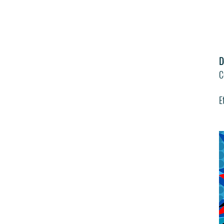
D
C
E