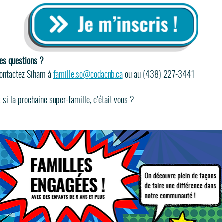
es questions ? 
ontactez Siham à 
famille.so@codacnb.ca
 ou au (438) 227-3441
t si la prochaine super-famille, c’était vous ?