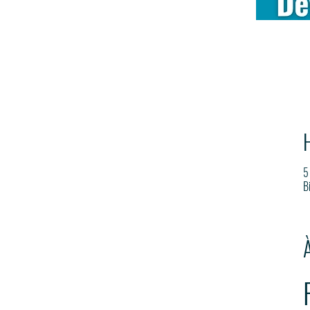
H
5
B