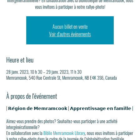
intergénérationnelle? En collaboration avec la bibliothèque de Memramcook, nous
vous invitons à participer à notre rallye-photo!
Aucun billet en vente
Voir d'autres événements
Heure et lieu
28 janv. 2023, 10 h 30 – 29 janv. 2023, 11 h 30
Memramcook, 540 Rue Centrale St, Memramcook, NB E4K 3S6, Canada
À propos de l'événement
| 𝗥𝗲́𝗴𝗶𝗼𝗻 𝗱𝗲 𝗠𝗲𝗺𝗿𝗮𝗺𝗰𝗼𝗼𝗸 | 𝗔𝗽𝗽𝗿𝗲𝗻𝘁𝗶𝘀𝘀𝗮𝗴𝗲 𝗲𝗻 𝗳𝗮𝗺𝗶𝗹𝗹𝗲 |
Aimez-vous prendre des photos? Souhaitez-vous participer à une activité
intergénérationnelle?
En collaboration avec la
Biblio Memramcook Library
, nous vous invitons à participer
à notre rallye-photo dans le cadre de la journée de l’alphabétisation familiale.