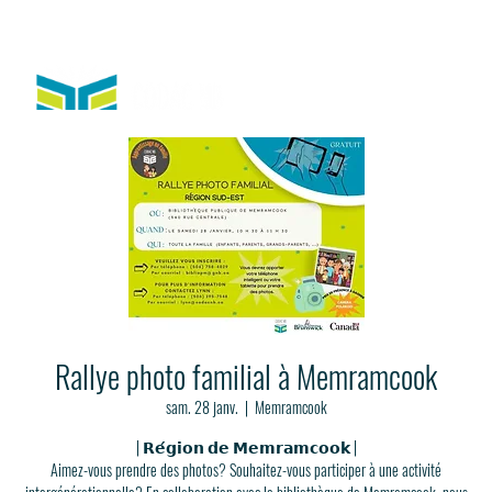
Rallye photo familial à Memramcook
sam. 28 janv.
  |  
Memramcook
| 𝗥𝗲́𝗴𝗶𝗼𝗻 𝗱𝗲 𝗠𝗲𝗺𝗿𝗮𝗺𝗰𝗼𝗼𝗸 |
Aimez-vous prendre des photos? Souhaitez-vous participer à une activité