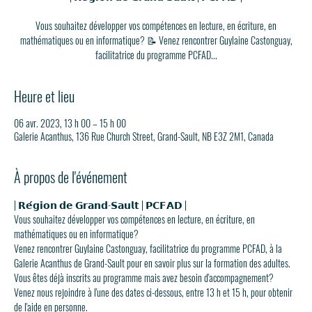
Vous souhaitez développer vos compétences en lecture, en écriture, en
mathématiques ou en informatique? 📝 Venez rencontrer Guylaine Castonguay,
facilitatrice du programme PCFAD...
Heure et lieu
06 avr. 2023, 13 h 00 – 15 h 00
Galerie Acanthus, 136 Rue Church Street, Grand-Sault, NB E3Z 2M1, Canada
À propos de l'événement
| 𝗥𝗲́𝗴𝗶𝗼𝗻 𝗱𝗲 𝗚𝗿𝗮𝗻𝗱-𝗦𝗮𝘂𝗹𝘁 | 𝗣𝗖𝗙𝗔𝗗 |
Vous souhaitez développer vos compétences en lecture, en écriture, en 
mathématiques ou en informatique? 
Venez rencontrer Guylaine Castonguay, facilitatrice du programme PCFAD, à la 
Galerie Acanthus
de Grand-Sault pour en savoir plus sur la formation des adultes. 
Vous êtes déjà inscrits au programme mais avez besoin d'accompagnement? 
Venez nous rejoindre à l'une des dates ci-dessous, entre 13 h et 15 h, pour obtenir 
de l'aide en personne. 