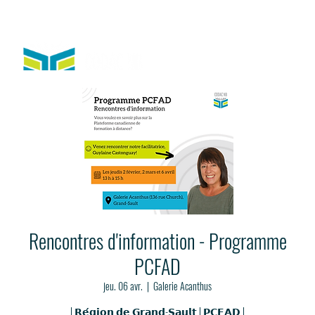
Rencontres d'information - Programme
PCFAD
jeu. 06 avr.
  |  
Galerie Acanthus
| 𝗥𝗲́𝗴𝗶𝗼𝗻 𝗱𝗲 𝗚𝗿𝗮𝗻𝗱-𝗦𝗮𝘂𝗹𝘁 | 𝗣𝗖𝗙𝗔𝗗 |