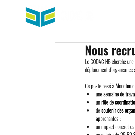
Nous recru
Le CODAC NB cherche une pe
déploiement d'organismes 
Ce poste basé à 
Moncton
 o
une 
semaine de travai
un 
rôle de 
coordinatio
de 
soutenir des orga
apprenantes
 ;
un impact concret da
un salaire de 
25,52 