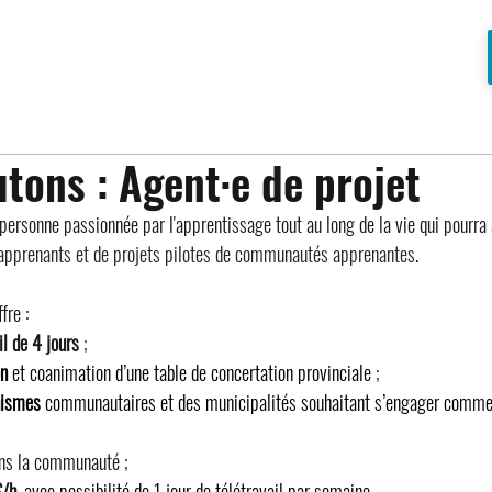
tons : Agent·e de projet
rsonne passionnée par l'apprentissage tout au long de la vie qui pourra 
apprenants et de projets pilotes de communautés apprenantes
.
ffre :
l de 4 jours
 ;
n 
et coanimation d’une table de concertation provinciale 
;
nismes
 communautaires et des municipalités souhaitant s’engager com
ns la communauté ;
$/h
,
avec possibilité de 1 jour de télétravail par semaine.