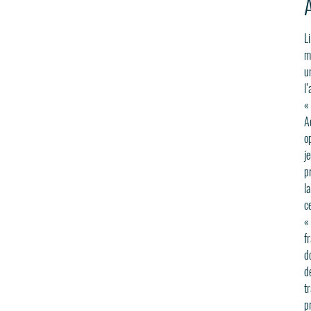
Li
ma
u
l
«
A
o
j
p
l
c
« 
f
d
d
tr
p