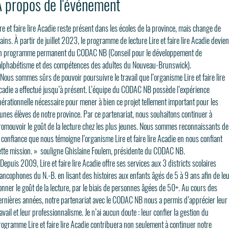
À propos de l'événement
re et faire lire Acadie reste présent dans les écoles de la province, mais change de 
ins. À partir de juillet 2023, le programme de lecture Lire et faire lire Acadie devien
n programme permanent du CODAC NB (Conseil pour le développement de 
’alphabétisme et des compétences des adultes du Nouveau-Brunswick). 
 Nous sommes sûrs de pouvoir poursuivre le travail que l’organisme Lire et faire lire 
cadie a effectué jusqu’à présent. L’équipe du CODAC NB possède l’expérience 
pérationnelle nécessaire pour mener à bien ce projet tellement important pour les 
eunes élèves de notre province. Par ce partenariat, nous souhaitons continuer à 
romouvoir le goût de la lecture chez les plus jeunes. Nous sommes reconnaissants de
a confiance que nous témoigne l’organisme Lire et faire lire Acadie en nous confiant 
ette mission. »  souligne Ghislaine Foulem, présidente du CODAC NB.
Depuis 2009, Lire et faire lire Acadie offre ses services aux 3 districts scolaires 
rancophones du N.-B. en lisant des histoires aux enfants âgés de 5 à 9 ans afin de leu
onner le goût de la lecture, par le biais de personnes âgées de 50+. Au cours des 
ernières années, notre partenariat avec le CODAC NB nous a permis d’apprécier leur 
avail et leur professionnalisme. Je n’ai aucun doute : leur confier la gestion du 
rogramme Lire et faire lire Acadie contribuera non seulement à continuer notre 