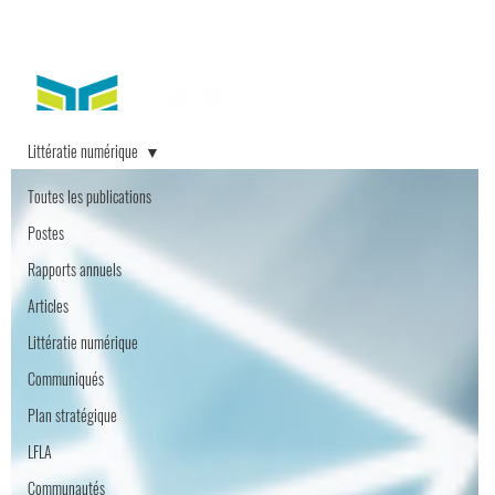
Littératie numérique
Toutes les publications
Postes
Rapports annuels
Articles
Littératie numérique
Communiqués
Plan stratégique
LFLA
Communautés