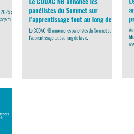
L
Le CODAC NB annonce les
a
panélistes du Sommet sur
e 2025 à
p
l’apprentissage tout au long de la
sage tout au
vie.
Au-
Le CODAC NB annonce les panélistes du Sommet sur
his
l’apprentissage tout au long de la vie.
obs
rêv