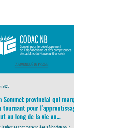
ov. 2025
n Sommet provincial qui marque
n tournant pour l’apprentissage
out au long de la vie au
ouveau-Brunswick
 leaders se sont rassemblé·es à Moncton pour