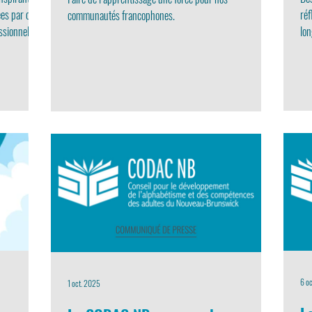
ées par des
réf
communautés francophones.
ssionnelles,
lon
ouverte de
No
elles sur le
6 o
1 oct. 2025