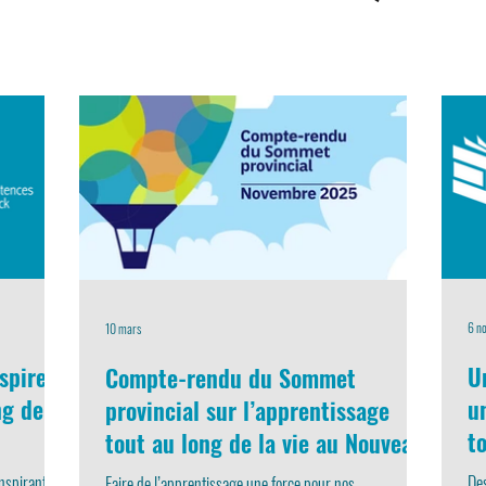
6 n
10 mars
spirer
U
Compte-rendu du Sommet
ng de la
u
provincial sur l’apprentissage
t
tout au long de la vie au Nouveau-
N
Brunswick
spirants, la
Des
Faire de l’apprentissage une force pour nos