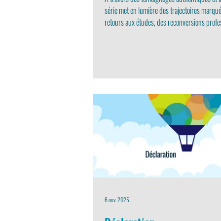
série met en lumière des trajectoires marqu
retours aux études, des reconversions profe
des engagements communautaires et la déc
compétences souvent invisibles, mais essenti
marché du travail.
6 nov. 2025